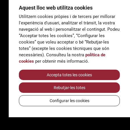
Aquest lloc web utilitza cookies
Utilitzem cookies pròpies i de tercers per millorar
l'experiència d'usuari, analitzar el trànsit, la vostra
General
navegació al web i personalitzar el contingut. Podeu
correu@escoladeltreball.org
“Acceptar totes les cookies”, “Configurar les
cookies” que voleu acceptar o bé “Rebutjar-les
Informació
totes” (excepte les cookies tècniques que són
informacio@escoladeltreball.org
necessàries). Consulteu la nostra
política de
cookies
per obtenir més informació.
Tràmits de secretaria
Accepta totes les cookies
Rebutjar-les totes
Accessibilitat
Avís legal i Política de Privacitat
Configurar les cookies
Política de cookies
Crèdits
© Q5856098H - Institut Escola del Treball de Barcelona