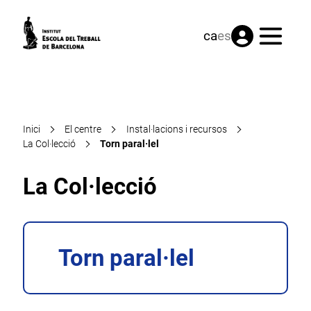
Menú
ca
es
Inici
El centre
Instal·lacions i recursos
La Col·lecció
Torn paral·lel
La Col·lecció
Torn paral·lel