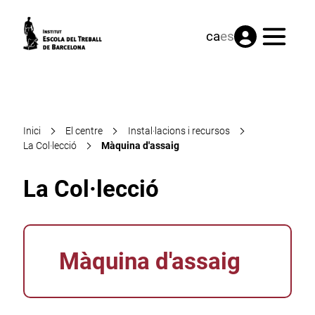
Menú
ca
es
Inici
El centre
Instal·lacions i recursos
La Col·lecció
Màquina d'assaig
La Col·lecció
Màquina d'assaig