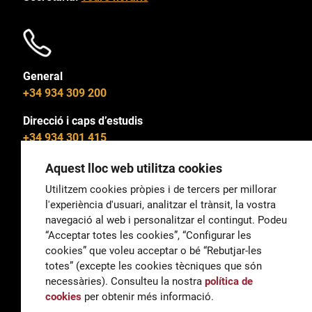
General
+34 934 309 200
Direcció i caps d’estudis
+34 934 301 415
Aquest lloc web utilitza cookies
Utilitzem cookies pròpies i de tercers per millorar
l'experiència d'usuari, analitzar el trànsit, la vostra
General
navegació al web i personalitzar el contingut. Podeu
correu@escoladeltreball.org
“Acceptar totes les cookies”, “Configurar les
cookies” que voleu acceptar o bé “Rebutjar-les
Informació
totes” (excepte les cookies tècniques que són
informacio@escoladeltreball.org
necessàries). Consulteu la nostra
política de
cookies
per obtenir més informació.
Tràmits de secretaria