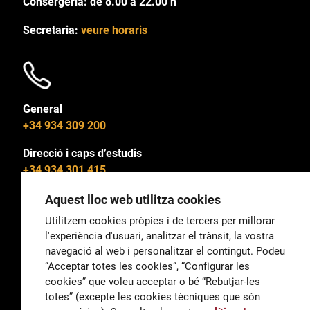
Consergeria: de 8.00 a 22.00 h
Secretaria:
veure horaris
General
+34 934 309 200
Direcció i caps d’estudis
+34 934 301 415
Aquest lloc web utilitza cookies
Utilitzem cookies pròpies i de tercers per millorar
l'experiència d'usuari, analitzar el trànsit, la vostra
General
navegació al web i personalitzar el contingut. Podeu
correu@escoladeltreball.org
“Acceptar totes les cookies”, “Configurar les
cookies” que voleu acceptar o bé “Rebutjar-les
Informació
totes” (excepte les cookies tècniques que són
informacio@escoladeltreball.org