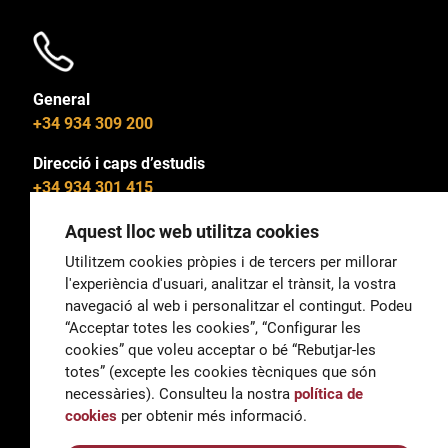
General
+34 934 309 200
Direcció i caps d’estudis
+34 934 301 415
Aquest lloc web utilitza cookies
Utilitzem cookies pròpies i de tercers per millorar
l'experiència d'usuari, analitzar el trànsit, la vostra
General
navegació al web i personalitzar el contingut. Podeu
correu@escoladeltreball.org
“Acceptar totes les cookies”, “Configurar les
cookies” que voleu acceptar o bé “Rebutjar-les
Informació
totes” (excepte les cookies tècniques que són
informacio@escoladeltreball.org
necessàries). Consulteu la nostra
política de
cookies
per obtenir més informació.
Tràmits de secretaria