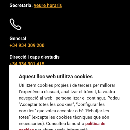
Secretaria:
veure horaris
General
+34 934 309 200
Direcció i caps d’estudis
+34 934 301 415
Aquest lloc web utilitza cookies
Utilitzem cookies pròpies i de tercers per millorar
l'experiència d'usuari, analitzar el trànsit, la vostra
General
navegació al web i personalitzar el contingut. Podeu
correu@escoladeltreball.org
“Acceptar totes les cookies”, “Configurar les
cookies” que voleu acceptar o bé “Rebutjar-les
Informació
totes” (excepte les cookies tècniques que són
informacio@escoladeltreball.org
necessàries). Consulteu la nostra
política de