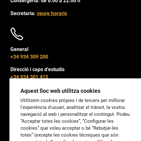
Consergeria: de 8.00 a 22.00 h
Secretaria:
veure horaris
General
+34 934 309 200
Direcció i caps d’estudis
+34 934 301 415
Aquest lloc web utilitza cookies
Utilitzem cookies pròpies i de tercers per millorar
l'experiència d'usuari, analitzar el trànsit, la vostra
General
navegació al web i personalitzar el contingut. Podeu
correu@escoladeltreball.org
“Acceptar totes les cookies”, “Configurar les
cookies” que voleu acceptar o bé “Rebutjar-les
Informació
totes” (excepte les cookies tècniques que són
informacio@escoladeltreball.org