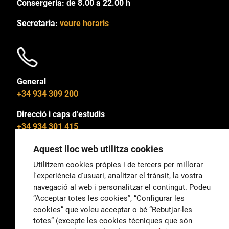
Consergeria: de 8.00 a 22.00 h
Secretaria:
veure horaris
General
+34 934 309 200
Direcció i caps d’estudis
+34 934 301 415
Aquest lloc web utilitza cookies
Utilitzem cookies pròpies i de tercers per millorar
l'experiència d'usuari, analitzar el trànsit, la vostra
General
navegació al web i personalitzar el contingut. Podeu
correu@escoladeltreball.org
“Acceptar totes les cookies”, “Configurar les
cookies” que voleu acceptar o bé “Rebutjar-les
Informació
totes” (excepte les cookies tècniques que són