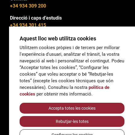
+34 934 309 200
Direcció i caps d’estudis
+34 934 301 415
Aquest lloc web utilitza cookies
Utilitzem cookies pròpies i de tercers per millorar
l'experiència d'usuari, analitzar el trànsit, la vostra
General
navegació al web i personalitzar el contingut. Podeu
correu@escoladeltreball.org
“Acceptar totes les cookies”, “Configurar les
cookies” que voleu acceptar o bé “Rebutjar-les
Informació
totes” (excepte les cookies tècniques que són
informacio@escoladeltreball.org
necessàries). Consulteu la nostra
política de
cookies
per obtenir més informació.
Tràmits de secretaria
Accepta totes les cookies
Rebutjar-les totes
Accessibilitat
Avís legal i Política de Privacitat