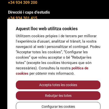
+34 934 309 200
Direcció i caps d’estudis
+34 934 301 415
Aquest lloc web utilitza cookies
Utilitzem cookies pròpies i de tercers per millorar
l'experiència d'usuari, analitzar el trànsit, la vostra
General
navegació al web i personalitzar el contingut. Podeu
correu@escoladeltreball.org
“Acceptar totes les cookies”, “Configurar les
cookies” que voleu acceptar o bé “Rebutjar-les
Informació
totes” (excepte les cookies tècniques que són
informacio@escoladeltreball.org
necessàries). Consulteu la nostra
política de
cookies
per obtenir més informació.
Tràmits de secretaria
Accepta totes les cookies
Rebutjar-les totes
Accessibilitat
Avís legal i Política de Privacitat
Configurar les cookies
Política de cookies
Crèdits