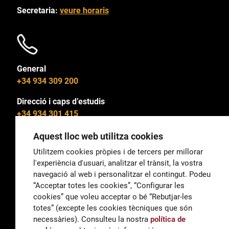
Secretaria:
veure horaris
General
+34 934 309 200
Direcció i caps d’estudis
+34 934 301 415
Aquest lloc web utilitza cookies
Utilitzem cookies pròpies i de tercers per millorar
l'experiència d'usuari, analitzar el trànsit, la vostra
General
navegació al web i personalitzar el contingut. Podeu
correu@escoladeltreball.org
“Acceptar totes les cookies”, “Configurar les
cookies” que voleu acceptar o bé “Rebutjar-les
Informació
totes” (excepte les cookies tècniques que són
informacio@escoladeltreball.org
necessàries). Consulteu la nostra
política de