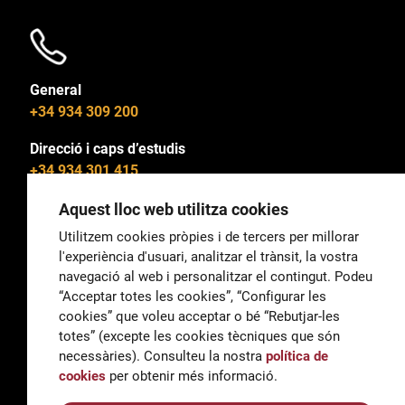
General
+34 934 309 200
Direcció i caps d’estudis
+34 934 301 415
Aquest lloc web utilitza cookies
Utilitzem cookies pròpies i de tercers per millorar
l'experiència d'usuari, analitzar el trànsit, la vostra
General
navegació al web i personalitzar el contingut. Podeu
correu@escoladeltreball.org
“Acceptar totes les cookies”, “Configurar les
cookies” que voleu acceptar o bé “Rebutjar-les
Informació
totes” (excepte les cookies tècniques que són
informacio@escoladeltreball.org
necessàries). Consulteu la nostra
política de
cookies
per obtenir més informació.
Tràmits de secretaria