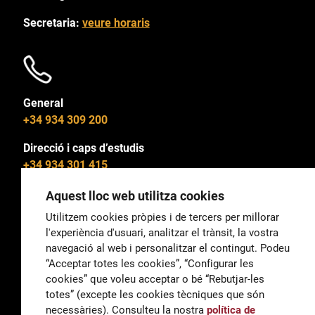
Secretaria:
veure horaris
General
+34 934 309 200
Direcció i caps d’estudis
+34 934 301 415
Aquest lloc web utilitza cookies
Utilitzem cookies pròpies i de tercers per millorar
l'experiència d'usuari, analitzar el trànsit, la vostra
General
navegació al web i personalitzar el contingut. Podeu
correu@escoladeltreball.org
“Acceptar totes les cookies”, “Configurar les
cookies” que voleu acceptar o bé “Rebutjar-les
Informació
totes” (excepte les cookies tècniques que són
informacio@escoladeltreball.org
necessàries). Consulteu la nostra
política de