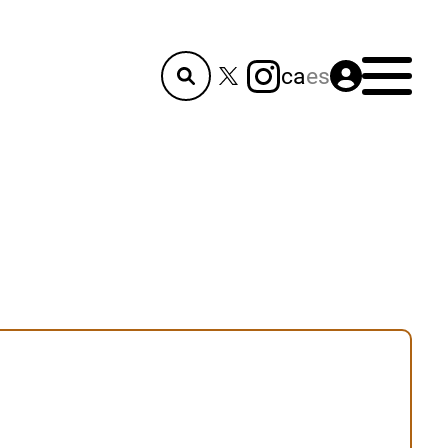
Menú
ca
es