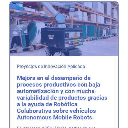
Proyectos de Innovación Aplicada
Mejora en el desempeño de
procesos productivos con baja
automatización y con mucha
variabilidad de productos gracias
a la ayuda de Robótica
Colaborativa sobre vehículos
Autonomous Mobile Robots.