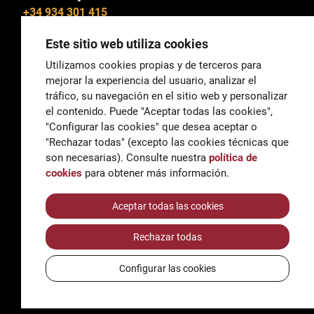
+34 934 301 415
Este sitio web utiliza cookies
Utilizamos cookies propias y de terceros para
mejorar la experiencia del usuario, analizar el
General
tráfico, su navegación en el sitio web y personalizar
correu@escoladeltreball.org
el contenido. Puede "Aceptar todas las cookies",
"Configurar las cookies" que desea aceptar o
Información
"Rechazar todas" (excepto las cookies técnicas que
informacio@escoladeltreball.org
son necesarias). Consulte nuestra
política de
cookies
para obtener más información.
Trámites de secretaría
Aceptar todas las cookies
Rechazar todas
Accessibilidad
Aviso legal y Política de Privacidad
Configurar las cookies
Política de cookies
Créditos
© Q5856098H - Institut Escola del Treball de Barcelona