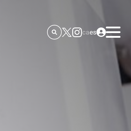
Menú
ca
es