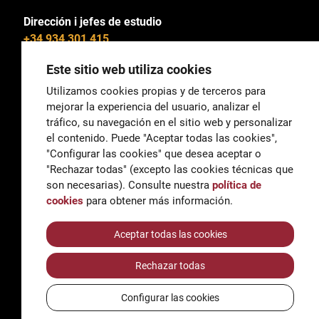
Dirección i jefes de estudio
+34 934 301 415
Este sitio web utiliza cookies
Utilizamos cookies propias y de terceros para
mejorar la experiencia del usuario, analizar el
General
tráfico, su navegación en el sitio web y personalizar
correu@escoladeltreball.org
el contenido. Puede "Aceptar todas las cookies",
"Configurar las cookies" que desea aceptar o
Información
"Rechazar todas" (excepto las cookies técnicas que
informacio@escoladeltreball.org
son necesarias). Consulte nuestra
política de
cookies
para obtener más información.
Trámites de secretaría
Aceptar todas las cookies
Rechazar todas
Accessibilidad
Aviso legal y Política de Privacidad
Configurar las cookies
Política de cookies
Créditos