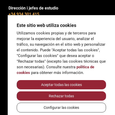
Dirección i jefes de estudio
+34 934 301 415
Este sitio web utiliza cookies
Utilizamos cookies propias y de terceros para
mejorar la experiencia del usuario, analizar el
General
tráfico, su navegación en el sitio web y personalizar
correu@escoladeltreball.org
el contenido. Puede "Aceptar todas las cookies",
"Configurar las cookies" que desea aceptar o
Información
"Rechazar todas" (excepto las cookies técnicas que
informacio@escoladeltreball.org
son necesarias). Consulte nuestra
política de
cookies
para obtener más información.
Trámites de secretaría
Aceptar todas las cookies
Rechazar todas
Accessibilidad
Aviso legal y Política de Privacidad
Configurar las cookies
Política de cookies
Créditos