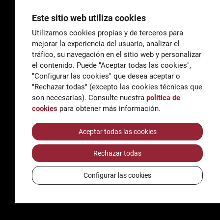
Este sitio web utiliza cookies
Utilizamos cookies propias y de terceros para
mejorar la experiencia del usuario, analizar el
General
tráfico, su navegación en el sitio web y personalizar
correu@escoladeltreball.org
el contenido. Puede "Aceptar todas las cookies",
"Configurar las cookies" que desea aceptar o
Información
"Rechazar todas" (excepto las cookies técnicas que
informacio@escoladeltreball.org
son necesarias). Consulte nuestra
política de
cookies
para obtener más información.
Trámites de secretaría
Aceptar todas las cookies
Rechazar todas
Accessibilidad
Aviso legal y Política de Privacidad
Configurar las cookies
Política de cookies
Créditos
© Q5856098H - Institut Escola del Treball de Barcelona