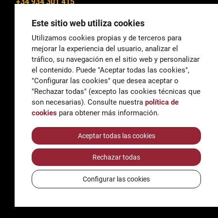
+34 934 301 415
Este sitio web utiliza cookies
Utilizamos cookies propias y de terceros para
mejorar la experiencia del usuario, analizar el
General
tráfico, su navegación en el sitio web y personalizar
correu@escoladeltreball.org
el contenido. Puede "Aceptar todas las cookies",
"Configurar las cookies" que desea aceptar o
Información
"Rechazar todas" (excepto las cookies técnicas que
informacio@escoladeltreball.org
son necesarias). Consulte nuestra
política de
cookies
para obtener más información.
Trámites de secretaría
Aceptar todas las cookies
Rechazar todas
Accessibilidad
Aviso legal y Política de Privacidad
Configurar las cookies
Política de cookies
Créditos
© Q5856098H - Institut Escola del Treball de Barcelona