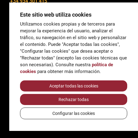
+34 934 301 415
Este sitio web utiliza cookies
Utilizamos cookies propias y de terceros para
mejorar la experiencia del usuario, analizar el
General
tráfico, su navegación en el sitio web y personalizar
correu@escoladeltreball.org
el contenido. Puede "Aceptar todas las cookies",
"Configurar las cookies" que desea aceptar o
Información
"Rechazar todas" (excepto las cookies técnicas que
informacio@escoladeltreball.org
son necesarias). Consulte nuestra
política de
cookies
para obtener más información.
Trámites de secretaría
Aceptar todas las cookies
Rechazar todas
Accessibilidad
Aviso legal y Política de Privacidad
Configurar las cookies
Política de cookies
Créditos
© Q5856098H - Institut Escola del Treball de Barcelona