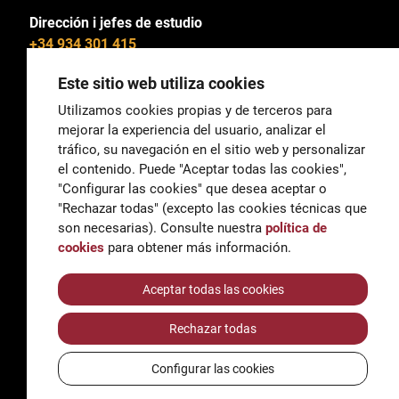
Dirección i jefes de estudio
+34 934 301 415
Este sitio web utiliza cookies
Utilizamos cookies propias y de terceros para
mejorar la experiencia del usuario, analizar el
General
tráfico, su navegación en el sitio web y personalizar
correu@escoladeltreball.org
el contenido. Puede "Aceptar todas las cookies",
"Configurar las cookies" que desea aceptar o
Información
"Rechazar todas" (excepto las cookies técnicas que
informacio@escoladeltreball.org
son necesarias). Consulte nuestra
política de
cookies
para obtener más información.
Trámites de secretaría
Aceptar todas las cookies
Rechazar todas
Accessibilidad
Aviso legal y Política de Privacidad
Configurar las cookies
Política de cookies
Créditos