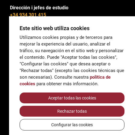
Dirección i jefes de estudio
+34 934 301 415
Este sitio web utiliza cookies
Utilizamos cookies propias y de terceros para
mejorar la experiencia del usuario, analizar el
General
tráfico, su navegación en el sitio web y personalizar
correu@escoladeltreball.org
el contenido. Puede "Aceptar todas las cookies",
"Configurar las cookies" que desea aceptar o
Información
"Rechazar todas" (excepto las cookies técnicas que
informacio@escoladeltreball.org
son necesarias). Consulte nuestra
política de
cookies
para obtener más información.
Trámites de secretaría
Aceptar todas las cookies
Rechazar todas
Accessibilidad
Aviso legal y Política de Privacidad
Configurar las cookies
Política de cookies
Créditos