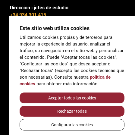
Dirección i jefes de estudio
+34 934 301 415
Este sitio web utiliza cookies
Utilizamos cookies propias y de terceros para
mejorar la experiencia del usuario, analizar el
General
tráfico, su navegación en el sitio web y personalizar
correu@escoladeltreball.org
el contenido. Puede "Aceptar todas las cookies",
"Configurar las cookies" que desea aceptar o
Información
"Rechazar todas" (excepto las cookies técnicas que
informacio@escoladeltreball.org
son necesarias). Consulte nuestra
política de
cookies
para obtener más información.
Trámites de secretaría
Aceptar todas las cookies
Rechazar todas
Accessibilidad
Aviso legal y Política de Privacidad
Configurar las cookies
Política de cookies
Créditos