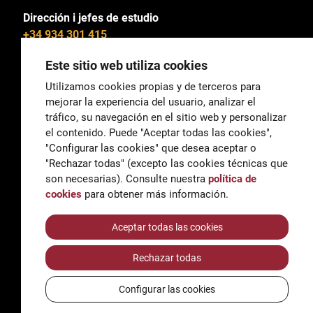
Dirección i jefes de estudio
+34 934 301 415
Este sitio web utiliza cookies
Utilizamos cookies propias y de terceros para
mejorar la experiencia del usuario, analizar el
General
tráfico, su navegación en el sitio web y personalizar
correu@escoladeltreball.org
el contenido. Puede "Aceptar todas las cookies",
"Configurar las cookies" que desea aceptar o
Información
"Rechazar todas" (excepto las cookies técnicas que
informacio@escoladeltreball.org
son necesarias). Consulte nuestra
política de
cookies
para obtener más información.
Trámites de secretaría
Aceptar todas las cookies
Rechazar todas
Accessibilidad
Aviso legal y Política de Privacidad
Configurar las cookies
Política de cookies
Créditos