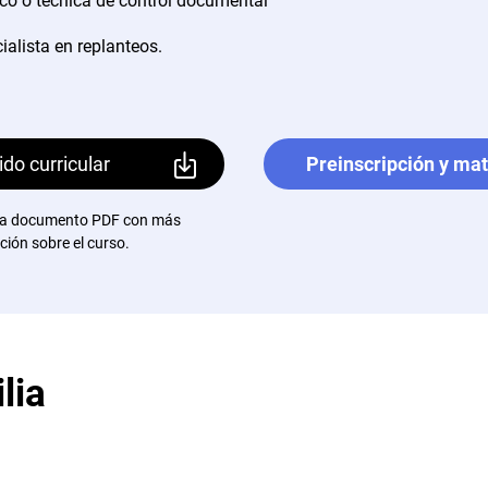
co o técnica de control documental
ialista en replanteos.
do curricular
Preinscripción y mat
 a documento PDF con más
ción sobre el curso.
lia