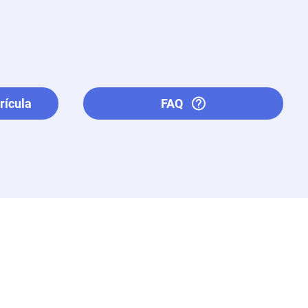
rícula
FAQ