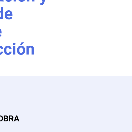
de
e
cción
 OBRA