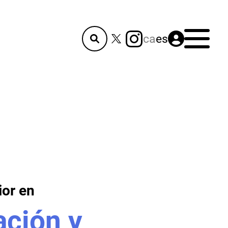
Menú
ca
es
ior en
ación y