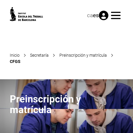
Menú
ca
es
Inicio
Secretaría
Preinscripción y matrícula
CFGS
Preinscripción y
matrícula