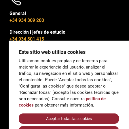
General
+34 934 309 200
Dirección i jefes de estudio
+34 934 301 415
Este sitio web utiliza cookies
Utilizamos cookies propias y de terceros para
mejorar la experiencia del usuario, analizar el
General
tráfico, su navegación en el sitio web y personalizar
correu@escoladeltreball.org
el contenido. Puede "Aceptar todas las cookies",
"Configurar las cookies" que desea aceptar o
Información
"Rechazar todas" (excepto las cookies técnicas que
informacio@escoladeltreball.org
son necesarias). Consulte nuestra
política de
cookies
para obtener más información.
Trámites de secretaría
Aceptar todas las cookies