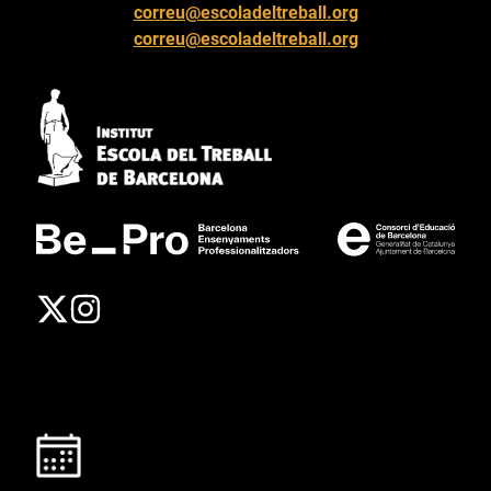
correu@escoladeltreball.org
correu@escoladeltreball.org