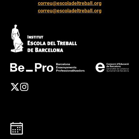
correu@escoladeltreball.org
correu@escoladeltreball.org