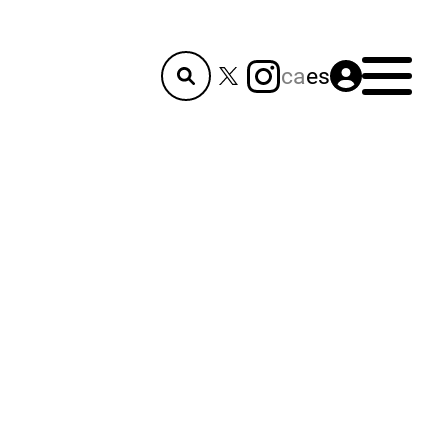
Menú
ca
es