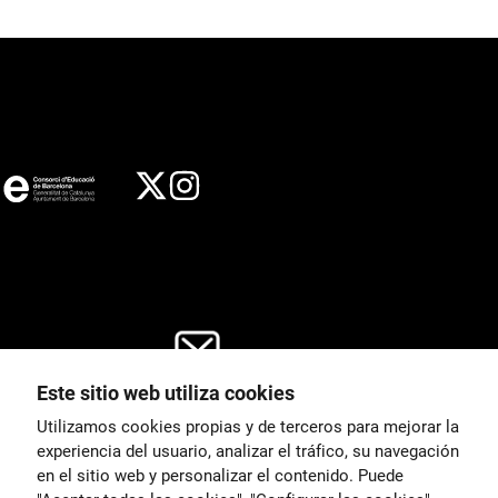
Este sitio web utiliza cookies
General
Utilizamos cookies propias y de terceros para mejorar la
00
correu@escoladeltreball.org
experiencia del usuario, analizar el tráfico, su navegación
en el sitio web y personalizar el contenido. Puede
es de estudio
Información