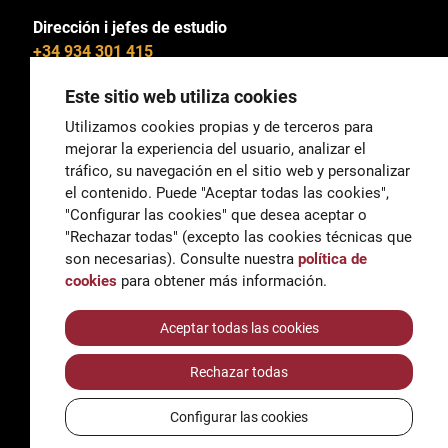
Dirección i jefes de estudio
+34 934 301 415
Este sitio web utiliza cookies
Utilizamos cookies propias y de terceros para
mejorar la experiencia del usuario, analizar el
General
tráfico, su navegación en el sitio web y personalizar
correu@escoladeltreball.org
el contenido. Puede "Aceptar todas las cookies",
"Configurar las cookies" que desea aceptar o
Información
"Rechazar todas" (excepto las cookies técnicas que
informacio@escoladeltreball.org
son necesarias). Consulte nuestra
política de
cookies
para obtener más información.
Trámites de secretaría
Aceptar todas las cookies
Rechazar todas
Accessibilidad
Aviso legal y Política de Privacidad
Configurar las cookies
Política de cookies
Créditos