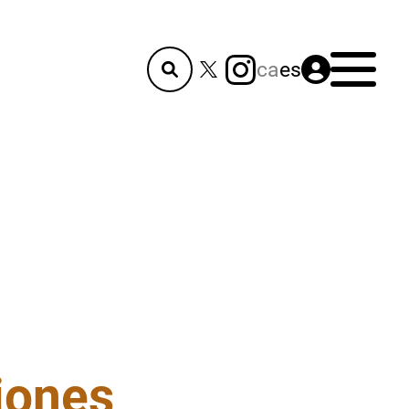
Menú
ca
es
iones