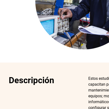
Descripción
Estos estud
capacitan pa
mantenimien
equipos; mo
informáticos
configurar 