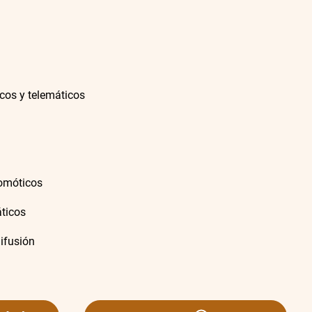
cos y telemáticos
domóticos
áticos
ifusión