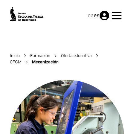
Menú
ca
es
Inicio
Formación
Oferta educativa
CFGM
Mecanización