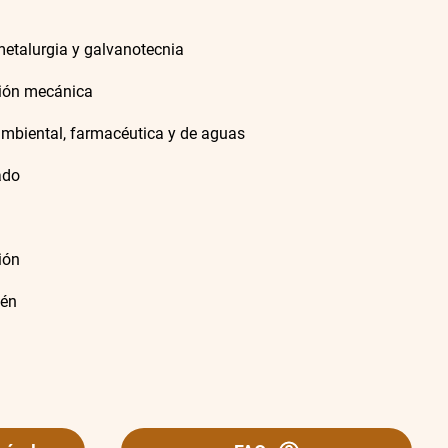
 metalurgia y galvanotecnia
ción mecánica
oambiental, farmacéutica y de aguas
ado
ión
cén