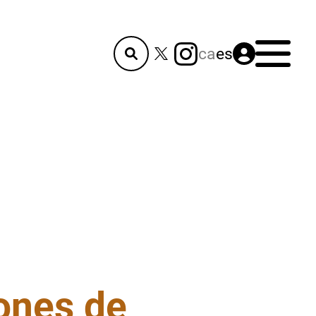
Menú
ca
es
ones de