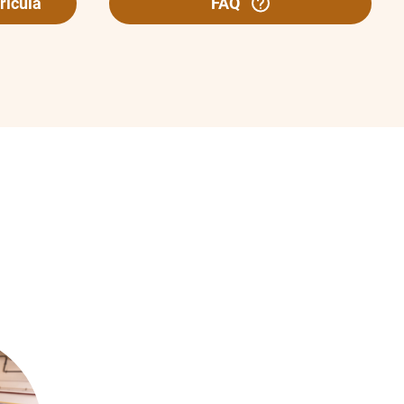
rícula
FAQ