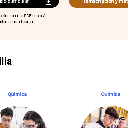
do curricular
Preinscripción y mat
 a documento PDF con más
ción sobre el curso.
lia
Quimica
Quimica