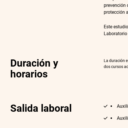
prevención d
protección 
Este estudi
Laboratorio
Duración y
La duración e
dos cursos a
horarios
Salida laboral
Auxil
Auxil