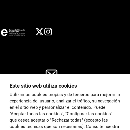
Este sitio web utiliza cookies
General
Utilizamos cookies propias y de terceros para mejorar la
00
correu@escoladeltreball.org
experiencia del usuario, analizar el tráfico, su navegación
en el sitio web y personalizar el contenido. Puede
es de estudio
Información
"Aceptar todas las cookies", "Configurar las cookies"
15
informacio@escoladeltreball.o
que desea aceptar o "Rechazar todas" (excepto las
rg
cookies técnicas que son necesarias). Consulte nuestra