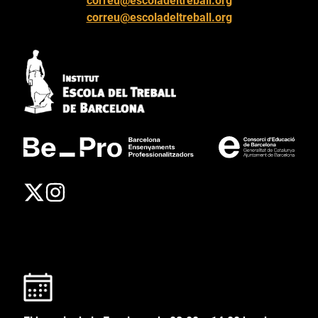
correu@escoladeltreball.org
correu@escoladeltreball.org