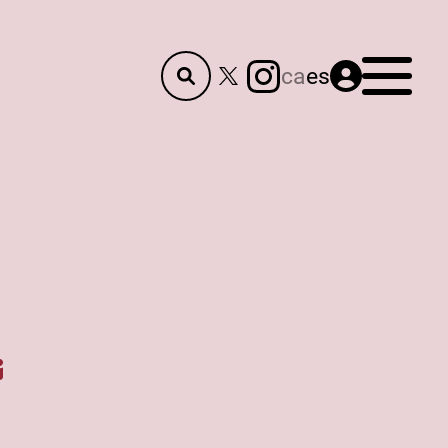
Menú
ca
es