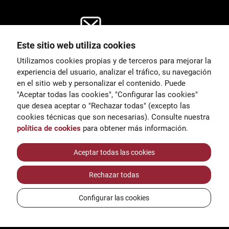
Este sitio web utiliza cookies
General
Utilizamos cookies propias y de terceros para mejorar la
00
correu@escoladeltreball.org
experiencia del usuario, analizar el tráfico, su navegación
en el sitio web y personalizar el contenido. Puede
es de estudio
Información
"Aceptar todas las cookies", "Configurar las cookies"
15
informacio@escoladeltreball.o
que desea aceptar o "Rechazar todas" (excepto las
rg
cookies técnicas que son necesarias). Consulte nuestra
política de cookies
para obtener más información.
Trámites de secretaría
Aceptar todas las cookies
Rechazar todas
réditos
Configurar las cookies