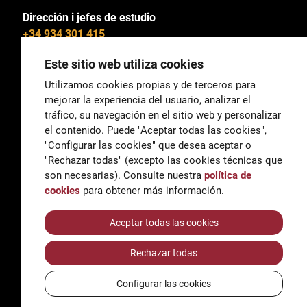
Dirección i jefes de estudio
+34 934 301 415
Este sitio web utiliza cookies
Utilizamos cookies propias y de terceros para
mejorar la experiencia del usuario, analizar el
General
tráfico, su navegación en el sitio web y personalizar
correu@escoladeltreball.org
el contenido. Puede "Aceptar todas las cookies",
"Configurar las cookies" que desea aceptar o
Información
"Rechazar todas" (excepto las cookies técnicas que
informacio@escoladeltreball.org
son necesarias). Consulte nuestra
política de
cookies
para obtener más información.
Trámites de secretaría
Aceptar todas las cookies
Rechazar todas
Accessibilidad
Aviso legal y Política de Privacidad
Configurar las cookies
Política de cookies
Créditos