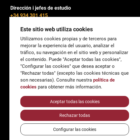
Dirección i jefes de estudio
+34 934 301 415
Este sitio web utiliza cookies
Utilizamos cookies propias y de terceros para
mejorar la experiencia del usuario, analizar el
General
tráfico, su navegación en el sitio web y personalizar
correu@escoladeltreball.org
el contenido. Puede "Aceptar todas las cookies",
"Configurar las cookies" que desea aceptar o
Información
"Rechazar todas" (excepto las cookies técnicas que
informacio@escoladeltreball.org
son necesarias). Consulte nuestra
política de
cookies
para obtener más información.
Trámites de secretaría
Aceptar todas las cookies
Rechazar todas
Accessibilidad
Aviso legal y Política de Privacidad
Configurar las cookies
Política de cookies
Créditos