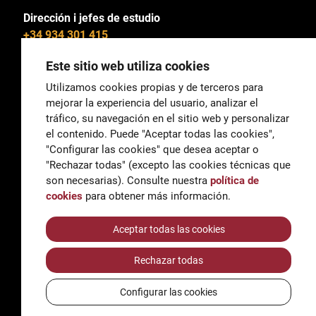
Dirección i jefes de estudio
+34 934 301 415
Este sitio web utiliza cookies
Utilizamos cookies propias y de terceros para
mejorar la experiencia del usuario, analizar el
General
tráfico, su navegación en el sitio web y personalizar
correu@escoladeltreball.org
el contenido. Puede "Aceptar todas las cookies",
"Configurar las cookies" que desea aceptar o
Información
"Rechazar todas" (excepto las cookies técnicas que
informacio@escoladeltreball.org
son necesarias). Consulte nuestra
política de
cookies
para obtener más información.
Trámites de secretaría
Aceptar todas las cookies
Rechazar todas
Accessibilidad
Aviso legal y Política de Privacidad
Configurar las cookies
Política de cookies
Créditos