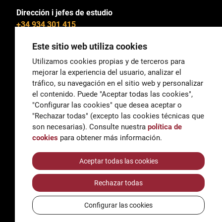
Dirección i jefes de estudio
+34 934 301 415
Este sitio web utiliza cookies
Utilizamos cookies propias y de terceros para
mejorar la experiencia del usuario, analizar el
General
tráfico, su navegación en el sitio web y personalizar
correu@escoladeltreball.org
el contenido. Puede "Aceptar todas las cookies",
"Configurar las cookies" que desea aceptar o
Información
"Rechazar todas" (excepto las cookies técnicas que
informacio@escoladeltreball.org
son necesarias). Consulte nuestra
política de
cookies
para obtener más información.
Trámites de secretaría
Aceptar todas las cookies
Rechazar todas
Accessibilidad
Aviso legal y Política de Privacidad
Configurar las cookies
Política de cookies
Créditos