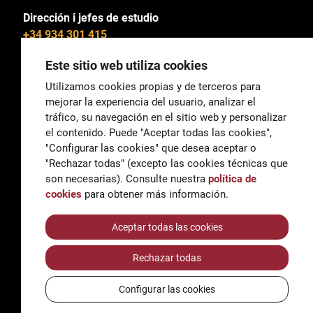
Dirección i jefes de estudio
+34 934 301 415
Este sitio web utiliza cookies
Utilizamos cookies propias y de terceros para
mejorar la experiencia del usuario, analizar el
General
tráfico, su navegación en el sitio web y personalizar
correu@escoladeltreball.org
el contenido. Puede "Aceptar todas las cookies",
"Configurar las cookies" que desea aceptar o
Información
"Rechazar todas" (excepto las cookies técnicas que
informacio@escoladeltreball.org
son necesarias). Consulte nuestra
política de
cookies
para obtener más información.
Trámites de secretaría
Aceptar todas las cookies
Rechazar todas
Accessibilidad
Aviso legal y Política de Privacidad
Configurar las cookies
Política de cookies
Créditos