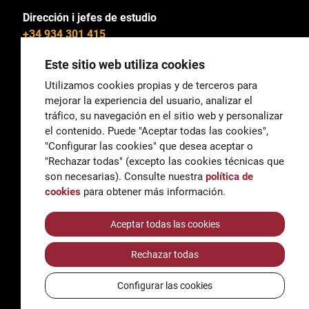
Dirección i jefes de estudio
+34 934 301 415
Este sitio web utiliza cookies
Utilizamos cookies propias y de terceros para
mejorar la experiencia del usuario, analizar el
General
tráfico, su navegación en el sitio web y personalizar
correu@escoladeltreball.org
el contenido. Puede "Aceptar todas las cookies",
"Configurar las cookies" que desea aceptar o
Información
"Rechazar todas" (excepto las cookies técnicas que
informacio@escoladeltreball.org
son necesarias). Consulte nuestra
política de
cookies
para obtener más información.
Trámites de secretaría
Aceptar todas las cookies
Rechazar todas
Accessibilidad
Aviso legal y Política de Privacidad
Configurar las cookies
Política de cookies
Créditos