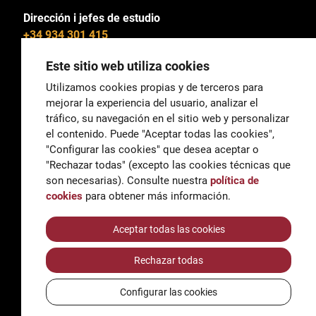
Dirección i jefes de estudio
+34 934 301 415
Este sitio web utiliza cookies
Utilizamos cookies propias y de terceros para
mejorar la experiencia del usuario, analizar el
General
tráfico, su navegación en el sitio web y personalizar
correu@escoladeltreball.org
el contenido. Puede "Aceptar todas las cookies",
"Configurar las cookies" que desea aceptar o
Información
"Rechazar todas" (excepto las cookies técnicas que
informacio@escoladeltreball.org
son necesarias). Consulte nuestra
política de
cookies
para obtener más información.
Trámites de secretaría
Aceptar todas las cookies
Rechazar todas
Accessibilidad
Aviso legal y Política de Privacidad
Configurar las cookies
Política de cookies
Créditos