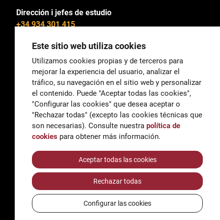
Dirección i jefes de estudio
+34 934 301 415
Este sitio web utiliza cookies
Utilizamos cookies propias y de terceros para
mejorar la experiencia del usuario, analizar el
General
tráfico, su navegación en el sitio web y personalizar
correu@escoladeltreball.org
el contenido. Puede "Aceptar todas las cookies",
"Configurar las cookies" que desea aceptar o
Información
"Rechazar todas" (excepto las cookies técnicas que
informacio@escoladeltreball.org
son necesarias). Consulte nuestra
política de
cookies
para obtener más información.
Trámites de secretaría
Aceptar todas las cookies
Rechazar todas
Accessibilidad
Aviso legal y Política de Privacidad
Configurar las cookies
Política de cookies
Créditos