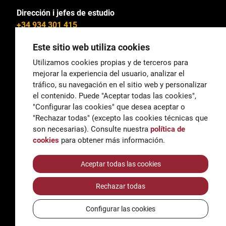
Dirección i jefes de estudio
+34 934 301 415
Este sitio web utiliza cookies
Utilizamos cookies propias y de terceros para
mejorar la experiencia del usuario, analizar el
General
tráfico, su navegación en el sitio web y personalizar
correu@escoladeltreball.org
el contenido. Puede "Aceptar todas las cookies",
"Configurar las cookies" que desea aceptar o
Información
"Rechazar todas" (excepto las cookies técnicas que
informacio@escoladeltreball.org
son necesarias). Consulte nuestra
política de
cookies
para obtener más información.
Trámites de secretaría
Aceptar todas las cookies
Rechazar todas
Accessibilidad
Aviso legal y Política de Privacidad
Configurar las cookies
Política de cookies
Créditos