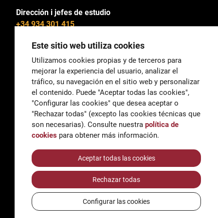
Dirección i jefes de estudio
+34 934 301 415
Este sitio web utiliza cookies
Utilizamos cookies propias y de terceros para
mejorar la experiencia del usuario, analizar el
General
tráfico, su navegación en el sitio web y personalizar
correu@escoladeltreball.org
el contenido. Puede "Aceptar todas las cookies",
"Configurar las cookies" que desea aceptar o
Información
"Rechazar todas" (excepto las cookies técnicas que
informacio@escoladeltreball.org
son necesarias). Consulte nuestra
política de
cookies
para obtener más información.
Trámites de secretaría
Aceptar todas las cookies
Rechazar todas
Accessibilidad
Aviso legal y Política de Privacidad
Configurar las cookies
Política de cookies
Créditos