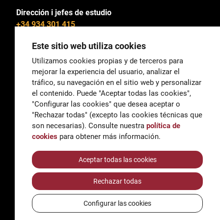
Dirección i jefes de estudio
+34 934 301 415
Este sitio web utiliza cookies
Utilizamos cookies propias y de terceros para
mejorar la experiencia del usuario, analizar el
General
tráfico, su navegación en el sitio web y personalizar
correu@escoladeltreball.org
el contenido. Puede "Aceptar todas las cookies",
"Configurar las cookies" que desea aceptar o
Información
"Rechazar todas" (excepto las cookies técnicas que
informacio@escoladeltreball.org
son necesarias). Consulte nuestra
política de
cookies
para obtener más información.
Trámites de secretaría
Aceptar todas las cookies
Rechazar todas
Accessibilidad
Aviso legal y Política de Privacidad
Configurar las cookies
Política de cookies
Créditos