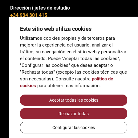
Dirección i jefes de estudio
+34 934 301 415
Este sitio web utiliza cookies
Utilizamos cookies propias y de terceros para
mejorar la experiencia del usuario, analizar el
General
tráfico, su navegación en el sitio web y personalizar
correu@escoladeltreball.org
el contenido. Puede "Aceptar todas las cookies",
"Configurar las cookies" que desea aceptar o
Información
"Rechazar todas" (excepto las cookies técnicas que
informacio@escoladeltreball.org
son necesarias). Consulte nuestra
política de
cookies
para obtener más información.
Trámites de secretaría
Aceptar todas las cookies
Rechazar todas
Accessibilidad
Aviso legal y Política de Privacidad
Configurar las cookies
Política de cookies
Créditos