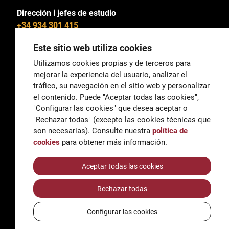
Dirección i jefes de estudio
+34 934 301 415
Este sitio web utiliza cookies
Utilizamos cookies propias y de terceros para
mejorar la experiencia del usuario, analizar el
General
tráfico, su navegación en el sitio web y personalizar
correu@escoladeltreball.org
el contenido. Puede "Aceptar todas las cookies",
"Configurar las cookies" que desea aceptar o
Información
"Rechazar todas" (excepto las cookies técnicas que
informacio@escoladeltreball.org
son necesarias). Consulte nuestra
política de
cookies
para obtener más información.
Trámites de secretaría
Aceptar todas las cookies
Rechazar todas
Accessibilidad
Aviso legal y Política de Privacidad
Configurar las cookies
Política de cookies
Créditos