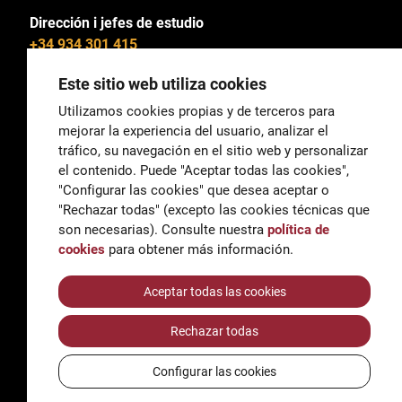
Dirección i jefes de estudio
+34 934 301 415
Este sitio web utiliza cookies
Utilizamos cookies propias y de terceros para
mejorar la experiencia del usuario, analizar el
General
tráfico, su navegación en el sitio web y personalizar
correu@escoladeltreball.org
el contenido. Puede "Aceptar todas las cookies",
"Configurar las cookies" que desea aceptar o
Información
"Rechazar todas" (excepto las cookies técnicas que
informacio@escoladeltreball.org
son necesarias). Consulte nuestra
política de
cookies
para obtener más información.
Trámites de secretaría
Aceptar todas las cookies
Rechazar todas
Accessibilidad
Aviso legal y Política de Privacidad
Configurar las cookies
Política de cookies
Créditos